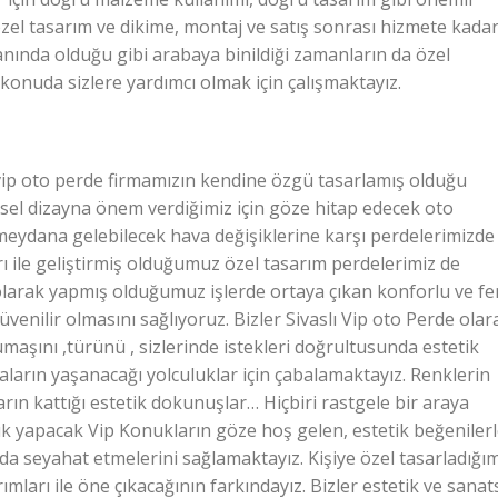
zel tasarım ve dikime, montaj ve satış sonrası hizmete kada
nında olduğu gibi arabaya binildiği zamanların da özel
 konuda sizlere yardımcı olmak için çalışmaktayız.
vip oto perde firmamızın kendine özgü tasarlamış olduğu
örsel dizayna önem verdiğimiz için göze hitap edecek oto
 meydana gelebilecek hava değişiklerine karşı perdelerimizde
 ile geliştirmiş olduğumuz özel tasarım perdelerimiz de
 olarak yapmış olduğumuz işlerde ortaya çıkan konforlu ve f
nilir olmasını sağlıyoruz. Bizler Sivaslı Vip oto Perde olar
aşını ,türünü , sizlerinde istekleri doğrultusunda estetik
aların yaşanacağı yolculuklar için çabalamaktayız. Renklerin
ın kattığı estetik dokunuşlar… Hiçbiri rastgele bir araya
uk yapacak Vip Konukların göze hoş gelen, estetik beğeniler
da seyahat etmelerini sağlamaktayız. Kişiye özel tasarladığı
ımları ile öne çıkacağının farkındayız. Bizler estetik ve sanat