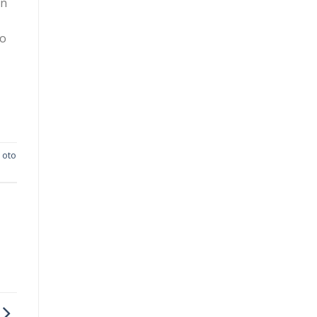
an
to
p oto