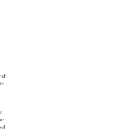
r
erah
ak
le
mız
sal