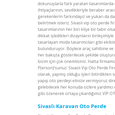
dokunuşlarla fark yaratan tasarımlarda ol
ihtiyaçlarının, sevdikleriyle beraber arac
gerekenlerin farkındayız ve yukarı da da 
belirtmek isteriz. Sivaslı vip oto perde 
tasarımlarının her biri klişe bir tabir o
dikkat işledikleri dizaynların birleşimiyle
tasarlayan moda tasarımcıları gibi ekibi
bulunduruyor. Böylece araç sahibine ve m
her bakışta gösterilecek şekilde oluştur
bizim için çok önemlisiniz. Hatta firmamı
P(erson)’sunuz. Sivaslı Vip Oto Perde Fir
olarak, yapmış olduğu işleri bitirdikten
yapıp oto perdeyi elinize vermiyoruz di
gelebilecek her konuda sizlere yardımcı 
gibi özenerek ortaya çıkardığımız VİP OT
Sivaslı Karavan Oto Perde