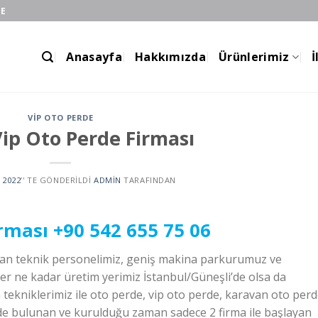
DE
Anasayfa
Hakkımızda
Ürünlerimiz
İ
VIP OTO PERDE
 Vip Oto Perde Firması
 2022
’' TE GÖNDERILDI
ADMIN
TARAFINDAN
rması
+90 542 655 75 06
zman teknik personelimiz, geniş makina parkurumuz ve
her ne kadar üretim yerimiz İstanbul/Güneşli’de olsa da
tekniklerimiz ile oto perde, vip oto perde, karavan oto per
de bulunan ve kurulduğu zaman sadece 2 firma ile başlayan