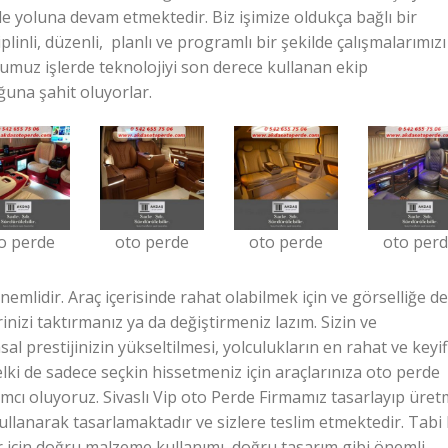
e yoluna devam etmektedir. Biz işimize oldukça bağlı bir
siplinli, düzenli, planlı ve programlı bir şekilde çalışmalarımızı
umuz işlerde teknolojiyi son derece kullanan ekip
ğuna şahit oluyorlar.
o perde
oto perde
oto perde
oto per
nemlidir. Araç içerisinde rahat olabilmek için ve görselliğe de
nizi taktırmanız ya da değiştirmeniz lazım. Sizin ve
al prestijinizin yükseltilmesi, yolculukların en rahat ve keyifl
lki de sadece seçkin hissetmeniz için araçlarınıza oto perde
mcı oluyoruz. Sivaslı Vip oto Perde Firmamız tasarlayıp üret
kullanarak tasarlamaktadır ve sizlere teslim etmektedir. Tabi 
r için doğru malzeme kullanımı, doğru tasarım gibi önemli