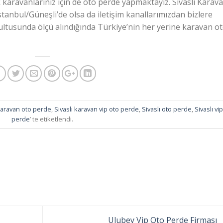
 karavanlarınız için de oto perde yapmaktayız. Sivaslı Karav
stanbul/Güneşli’de olsa da iletişim kanallarımızdan bizlere
oğrultusunda ölçü alındığında Türkiye’nin her yerine karavan o
 karavan oto perde
,
Sivaslı karavan vip oto perde
,
Sivaslı oto perde
,
Sivaslı vi
perde
’ te etiketlendi.
Ulubey Vip Oto Perde Firması