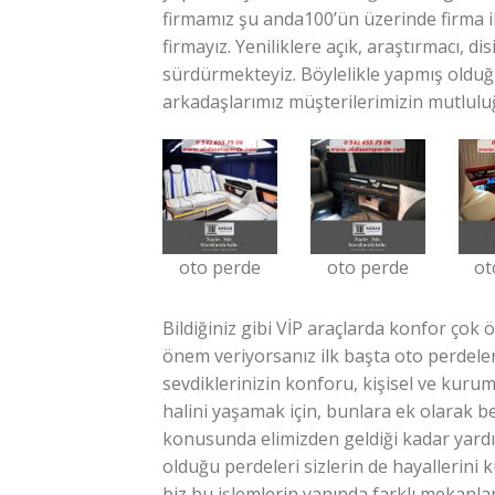
firmamız şu anda100’ün üzerinde firma il
firmayız. Yeniliklere açık, araştırmacı, di
sürdürmekteyiz. Böylelikle yapmış olduğ
arkadaşlarımız müşterilerimizin mutlulu
oto perde
oto perde
ot
Bildiğiniz gibi VİP araçlarda konfor çok ö
önem veriyorsanız ilk başta oto perdeleri
sevdiklerinizin konforu, kişisel ve kurums
halini yaşamak için, bunlara ek olarak be
konusunda elimizden geldiği kadar yardı
olduğu perdeleri sizlerin de hayallerini 
biz bu işlemlerin yanında farklı mekanla