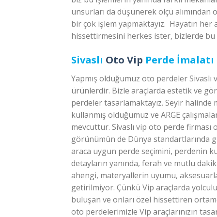
unsurları da düşünerek ölçü alımından ö
bir çok işlem yapmaktayız. Hayatın her a
hissettirmesini herkes ister, bizlerde bu
Sivaslı
Oto Vip
Perde İmalatı
Yapmış olduğumuz oto perdeler Sivaslı 
ürünlerdir. Bizle araçlarda estetik ve g
perdeler tasarlamaktayız. Seyir halinde
kullanmış olduğumuz ve ARGE çalışmaları
mevcuttur. Sivaslı vip oto perde firması
görünümün de Dünya standartlarında güve
araca uygun perde seçimini, perdenin kum
detayların yanında, ferah ve mutlu dakik
ahengi, materyallerin uyumu, aksesuarlar
getirilmiyor. Çünkü Vip araçlarda yolcul
buluşan ve onları özel hissettiren ortam
oto perdelerimizle Vip araçlarınızın tasar