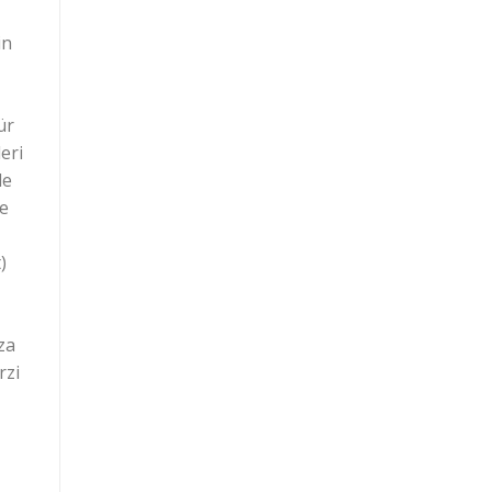
in
ür
eri
de
ve
)
za
rzi