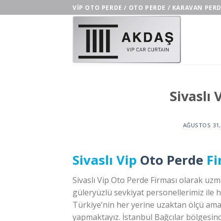
Skip
VIP OTO PERDE / OTO PERDE / KARAVAN PER
to
content
Sivaslı
AĞUSTOS 31,
Sivaslı Vip
Oto Perde
Fi
Sivaslı Vip Oto Perde Firması olarak u
güleryüzlü sevkiyat personellerimiz ile 
Türkiye’nin her yerine uzaktan ölçü ama 
yapmaktayız. İstanbul Bağcılar bölgesin