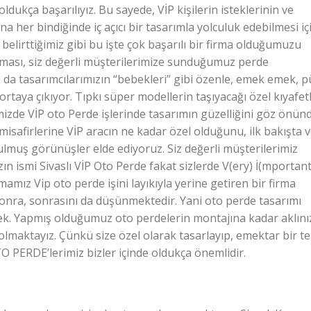
dukça başarılıyız. Bu sayede, VİP kişilerin isteklerinin ve
ına her bindiğinde iç açıcı bir tasarımla yolculuk edebilmesi iç
belirttiğimiz gibi bu işte çok başarılı bir firma olduğumuzu
firması, siz değerli müşterilerimize sunduğumuz perde
lsa da tasarımcılarımızın “bebekleri” gibi özenle, emek emek, p
 ortaya çıkıyor. Tıpkı süper modellerin taşıyacağı özel kıyafetl
mizde VİP oto Perde işlerinde tasarımın güzelliğini göz önün
isafirlerine VİP aracın ne kadar özel olduğunu, ilk bakışta 
ulmuş görünüşler elde ediyoruz. Siz değerli müşterilerimiz
zın ismi Sivaslı VİP Oto Perde fakat sizlerde V(ery) İ(mportant
mamız Vip oto perde işini layıkıyla yerine getiren bir firma
 sonra, sonrasını da düşünmektedir. Yani oto perde tasarımı
rek. Yapmış olduğumuz oto perdelerin montajına kadar aklını
olmaktayız. Çünkü size özel olarak tasarlayıp, emektar bir te
O PERDE’lerimiz bizler içinde oldukça önemlidir.